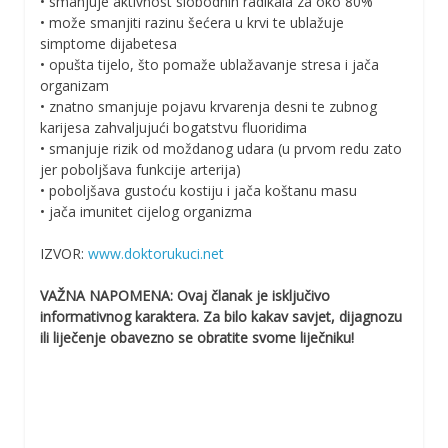
• smanjuje aktivnost slobodnih radikala za oko 80%
• može smanjiti razinu šećera u krvi te ublažuje
simptome dijabetesa
• opušta tijelo, što pomaže ublažavanje stresa i jača
organizam
• znatno smanjuje pojavu krvarenja desni te zubnog
karijesa zahvaljujući bogatstvu fluoridima
• smanjuje rizik od moždanog udara (u prvom redu zato
jer poboljšava funkcije arterija)
• poboljšava gustoću kostiju i jača koštanu masu
• jača imunitet cijelog organizma
IZVOR:
www.doktorukuci.net
VAŽNA NAPOMENA: Ovaj članak je isključivo
informativnog karaktera. Za bilo kakav savjet, dijagnozu
ili liječenje obavezno se obratite svome liječniku!