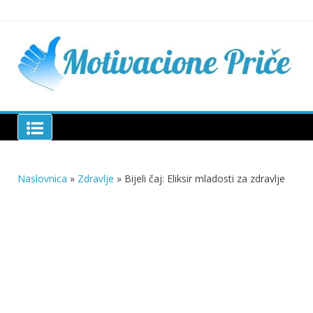
Skip
to
content
Mu
pri
živo
pou
pri
Motivacione Priče
živ
Naslovnica
»
Zdravlje
»
Bijeli čaj: Eliksir mladosti za zdravlje