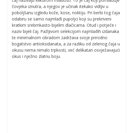
čaj nazivaju eliksirom mladosti. To je čaj koji pomlađuje
čovjeka iznutra, a njegov je učinak itekako vidljiv u
poboljšanu izgledu kože, kose, noktiju. Pri berbi tog čaja
odabiru se samo najmlađi pupoljci koji su prekriveni
kratkim srebrnkasto-bijelim dlačicama. Otud i potječe i
naziv bijeli čaj. Pažljivom selekcijom najmlađih izdanaka
te minimalnom obradom zadržava svoje prirodno
bogatstvo antioksidanata, a za razliku od zelenog čaja u
okusu nema nimalo trpkosti, već delikatan osvježavajući
okus i nježno zlatnu boju.