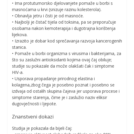
• Ima protutumorsko djelovanjete pomaže u borbi s
masnoćama u krvi (snizuje razinu kolesterola).
• Obnavlja jetru i čisti je od masnoće.
• Najbolji je čistač tijela od toksina, pa se preporučuje
osobama nakon kemoterapija i dugotrajna korištenja
lijekova.
• Izrazito je dobar kod sprečavanja razvoja kancerogenih
stanica.
• Pomaže u borbi organizma s virusima i bakterijama, za
što su zaslužni antioksidanti kojima ovaj čaj obiluje;
studije su pokazale da može olakšati čak i simptome
HIV-a.
• Usporava propadanje prirodnog elastina i
kolagena,zbog čega je posebno poznat i posebno se
izdvaja od ostalih skupina čajeva jer usporava procese i
simptome starenja, čime je i zaslužio naziv eliksir
dugovječnosti i ljepote.
Znanstveni dokazi
Studija je pokazala da bijeli čaj: