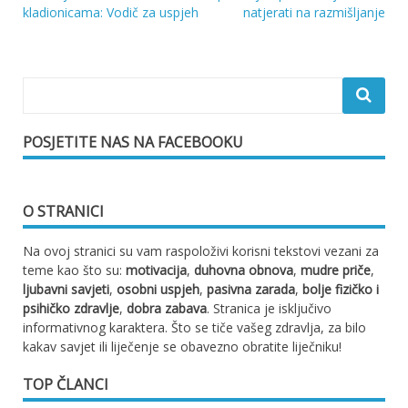
Navigacija
kladionicama: Vodič za uspjeh
natjerati na razmišljanje
objava
POSJETITE NAS NA FACEBOOKU
O STRANICI
Na ovoj stranici su vam raspoloživi korisni tekstovi vezani za
teme kao što su:
motivacija
,
duhovna obnova
,
mudre priče
,
ljubavni savjeti
,
osobni uspjeh
,
pasivna zarada
,
bolje fizičko i
psihičko zdravlje
,
dobra zabava
. Stranica je isključivo
informativnog karaktera. Što se tiče vašeg zdravlja, za bilo
kakav savjet ili liječenje se obavezno obratite liječniku!
TOP ČLANCI