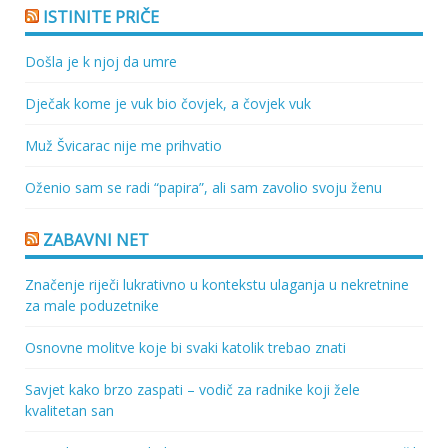
ISTINITE PRIČE
Došla je k njoj da umre
Dječak kome je vuk bio čovjek, a čovjek vuk
Muž Švicarac nije me prihvatio
Oženio sam se radi “papira”, ali sam zavolio svoju ženu
ZABAVNI NET
Značenje riječi lukrativno u kontekstu ulaganja u nekretnine
za male poduzetnike
Osnovne molitve koje bi svaki katolik trebao znati
Savjet kako brzo zaspati – vodič za radnike koji žele
kvalitetan san