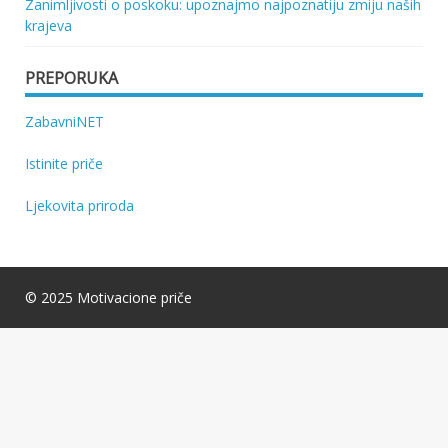
Zanimljivosti o poskoku: upoznajmo najpoznatiju zmiju naših
krajeva
PREPORUKA
ZabavniNET
Istinite priče
Ljekovita priroda
© 2025 Motivacione priče