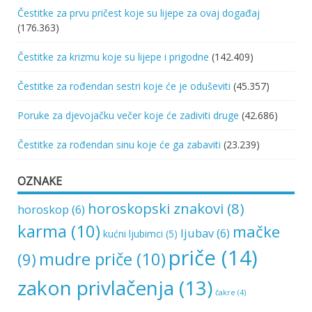
Čestitke za prvu pričest koje su lijepe za ovaj događaj
(176.363)
Čestitke za krizmu koje su lijepe i prigodne
(142.409)
Čestitke za rođendan sestri koje će je oduševiti
(45.357)
Poruke za djevojačku večer koje će zadiviti druge
(42.686)
Čestitke za rođendan sinu koje će ga zabaviti
(23.239)
OZNAKE
horoskopski znakovi
(8)
horoskop
(6)
karma
(10)
mačke
ljubav
(6)
kućni ljubimci
(5)
priče
(14)
mudre priče
(10)
(9)
zakon privlačenja
(13)
čakre
(4)