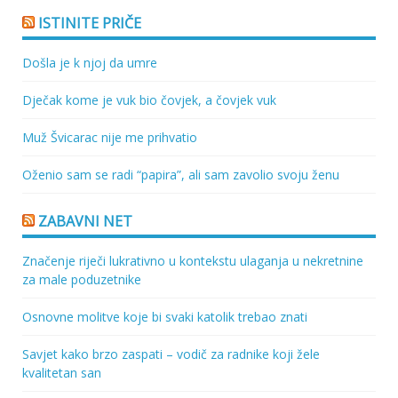
ISTINITE PRIČE
Došla je k njoj da umre
Dječak kome je vuk bio čovjek, a čovjek vuk
Muž Švicarac nije me prihvatio
Oženio sam se radi “papira”, ali sam zavolio svoju ženu
ZABAVNI NET
Značenje riječi lukrativno u kontekstu ulaganja u nekretnine
za male poduzetnike
Osnovne molitve koje bi svaki katolik trebao znati
Savjet kako brzo zaspati – vodič za radnike koji žele
kvalitetan san