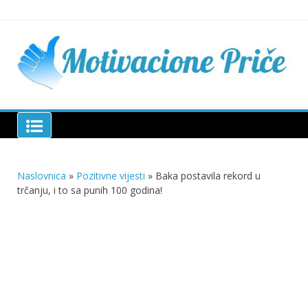
Skip
to
content
Mu
pri
živo
pou
pri
Motivacione Priče
živ
Naslovnica
»
Pozitivne vijesti
»
Baka postavila rekord u
trčanju, i to sa punih 100 godina!