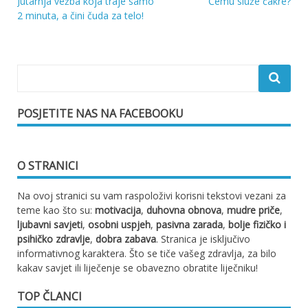
Jutarnja vežba koja traje samo
Čemu služe čakre?
Navigacija
2 minuta, a čini čuda za telo!
objava
POSJETITE NAS NA FACEBOOKU
O STRANICI
Na ovoj stranici su vam raspoloživi korisni tekstovi vezani za
teme kao što su:
motivacija
,
duhovna obnova
,
mudre priče
,
ljubavni savjeti
,
osobni uspjeh
,
pasivna zarada
,
bolje fizičko i
psihičko zdravlje
,
dobra zabava
. Stranica je isključivo
informativnog karaktera. Što se tiče vašeg zdravlja, za bilo
kakav savjet ili liječenje se obavezno obratite liječniku!
TOP ČLANCI